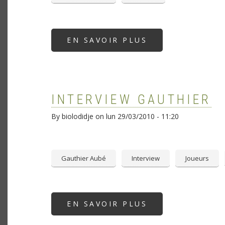
EN SAVOIR PLUS
SUR
TERRE
INCONNUE
|
GAUTHIER
AUBÉ
INTERVIEW GAUTHIER
By
biolodidje
on
lun 29/03/2010 - 11:20
Gauthier Aubé
Interview
Joueurs
EN SAVOIR PLUS
SUR
INTERVIEW
GAUTHIER