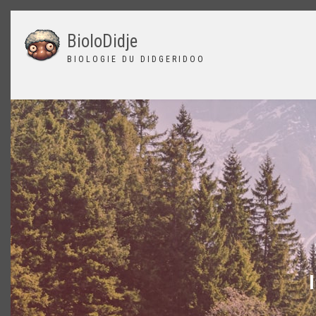
Aller
au
BioloDidje
contenu
principal
BIOLOGIE DU DIDGERIDOO