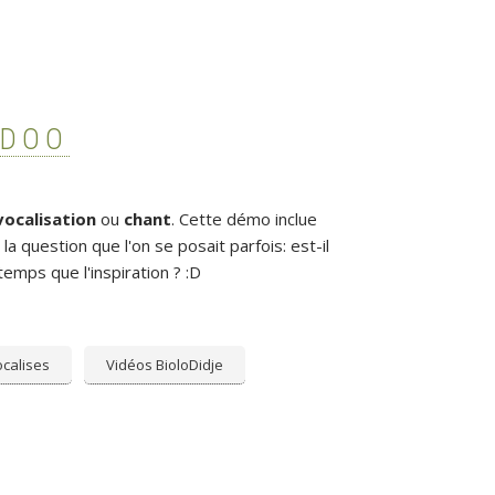
IDOO
vocalisation
ou
chant
. Cette démo inclue
la question que l'on se posait parfois: est-il
temps que l'inspiration ? :D
calises
Vidéos BioloDidje