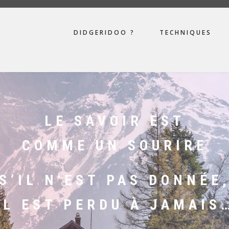
MENU
DIDGERIDOO ?
TECHNIQUES
VISITEUR
LE SAVOIR EST
COMME UN SOURIRE
S’IL N'EST PAS DONNÉE
IL EST PERDU À JAMAIS