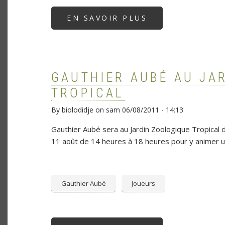
EN SAVOIR PLUS
SUR
IRM:
IMAGES
D'UN
JOUEUR
GAUTHIER AUBÉ AU JA
TROPICAL
By
biolodidje
on
sam 06/08/2011 - 14:13
Gauthier Aubé sera au Jardin Zoologique Tropical 
11 août de 14 heures à 18 heures pour y animer un
Gauthier Aubé
Joueurs