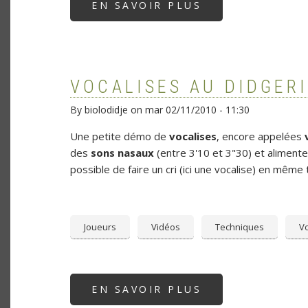
EN SAVOIR PLUS
SUR
GAUTHIER
AUBÉ
AU
JARDIN
ZOOLOGIQUE
TROPICAL
VOCALISES AU DIDGER
By
biolodidje
on
mar 02/11/2010 - 11:30
Une petite démo de
vocalises
, encore appelées
des
sons nasaux
(entre 3'10 et 3"30) et alimente 
possible de faire un cri (ici une vocalise) en même 
Joueurs
Vidéos
Techniques
Vo
EN SAVOIR PLUS
SUR
VOCALISES