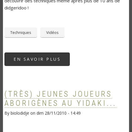
découvrir des techniques même après plus de 10 ans de
didgeridoo !
Techniques
Vidéos
EN SAVOIR PLUS
SUR
DE
LA
FLUTE
DANS
UN
DIDJE
!
(TRÈS) JEUNES JOUEURS
ABORIGÈNES AU YIDAKI...
By
biolodidje
on
dim 28/11/2010 - 14:49