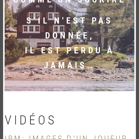
S’IL N'EST PAS
DONNÉE,
IL EST PERDU À
JAMAIS…
VIDÉOS
IRM: IMAGES D'UN JOUEUR