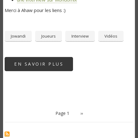
Merci à Ahaw pour les liens :)
Jowandi
Joueurs
Interview
Vidéos
EN SAVOIR PLUS
SUR
JOWANDI
PAGINATION
Page 1
Page
››
suivante