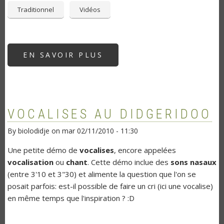
Traditionnel
Vidéos
EN SAVOIR PLUS
SUR
(TRÈS)
JEUNES
JOUEURS
ABORIGÈNES
AU
YIDAKI...
VOCALISES AU DIDGERIDOO
By
biolodidje
on
mar 02/11/2010 - 11:30
Une petite démo de
vocalises
, encore appelées
vocalisation
ou
chant
. Cette démo inclue des
sons nasaux
(entre 3'10 et 3"30) et alimente la question que l'on se
posait parfois: est-il possible de faire un cri (ici une vocalise)
en même temps que l'inspiration ? :D