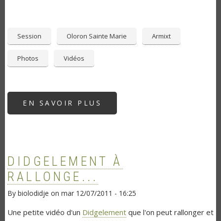
Session
Oloron Sainte Marie
Armixt
Photos
Vidéos
EN SAVOIR PLUS
SUR
SESSION
DIDGERIDOO
À
OLORON
CHEZ
ARMIXT
DIDGELEMENT À
RALLONGE...
By
biolodidje
on
mar 12/07/2011 - 16:25
Une petite vidéo d'un
Didgelement
que l'on peut rallonger et