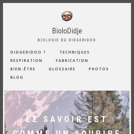
Aller
au
contenu
principal
BioloDidje
BIOLOGIE DU DIDGERIDOO
MENU
DIDGERIDOO ?
TECHNIQUES
VISITEUR
RESPIRATION
FABRICATION
BIEN-ÊTRE
GLOSSAIRE
PHOTOS
BLOG
LE SAVOIR EST
COMME UN SOURIRE