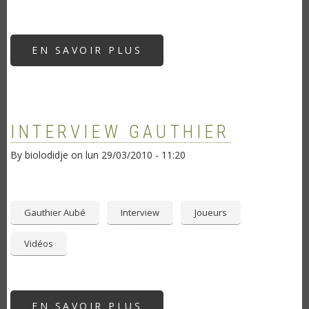
EN SAVOIR PLUS
SUR
ZALEM
|
SCÈNE
LIBRE
D'AIRVAULT
2010
INTERVIEW GAUTHIER
By
biolodidje
on
lun 29/03/2010 - 11:20
Gauthier Aubé
Interview
Joueurs
Vidéos
EN SAVOIR PLUS
SUR