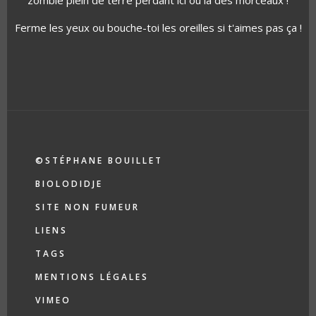
zombie plein de terre perdant ici ou là des morceaux !
Ferme les yeux ou bouche-toi les oreilles si t'aimes pas ça !
MENU
©STÉPHANE BOUILLET
-
BIOLODIDJE
FOOTER
SITE NON FUMEUR
LIENS
©
TAGS
MENTIONS LÉGALES
VIMEO